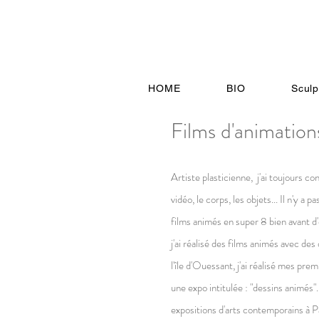
HOME
BIO
Sculp
Films d'animation
Artiste plasticienne, j'ai toujours cons
vidéo, le corps, les objets... Il n'y a 
films animés en super 8 bien avant d'ê
j'ai réalisé des films animés avec des
l'île d'Ouessant, j'ai réalisé mes p
une expo intitulée : "dessins animés
expositions d'arts contemporains à Pa