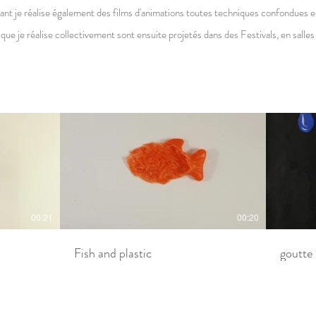
nt je réalise également des films d'animations toutes techniques confondues en 
 que je réalise collectivement sont ensuite projetés dans des Festivals, en sall
00:21
00:20
Fish and plastic
goutte