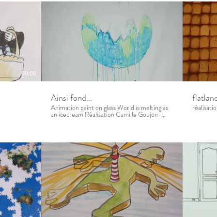
00:06
Ainsi fond...
flatlan
Animation paint on glass World is melting as
réalisat
an icecream Réalisation Camille Goujon-
Hoëbeke, 2012