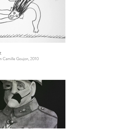
t
ion Camille Goujon, 2010