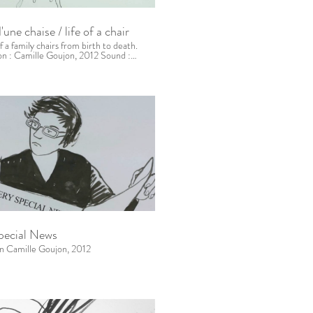
d'une chaise / life of a chair
of a family chairs from birth to death.
ion : Camille Goujon, 2012 Sound :
ww.freesound.org
pecial News
ion Camille Goujon, 2012