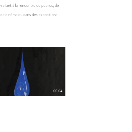
allant à la rencontre de publics, de
es de cinéma ou dans des expositions
00:04