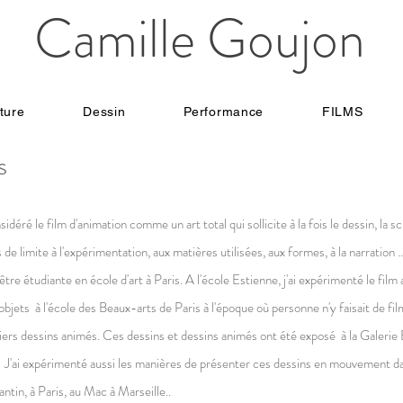
Camille Goujon
ture
Dessin
Performance
FILMS
s
idéré le film d'animation comme un art total qui sollicite à la fois le dessin, la scul
pas de limite à l'expérimentation, aux matières utilisées, aux formes, à la narration .
tre étudiante en école d'art à Paris. A l'école Estienne, j'ai expérimenté le film 
 objets à l'école des Beaux-arts de Paris à l'époque où personne n'y faisait de fi
remiers dessins animés. Ces dessins et dessins animés ont été exposé à la Galeri
". J'ai expérimenté aussi les manières de présenter ces dessins en mouvement da
ntin, à Paris, au Mac à Marseille..