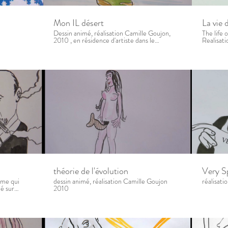
Mon IL désert
La vie 
Dessin animé, réalisation Camille Goujon,
The life 
2010 , en résidence d'artiste dans le
Realisat
sémaphore de l'île d'Ouessant. Production
http://w
Finis Terrae
théorie de l'évolution
Very S
âme qui
dessin animé, réalisation Camille Goujon
réalisat
mé sur
2010
n, 2010 En
sant,