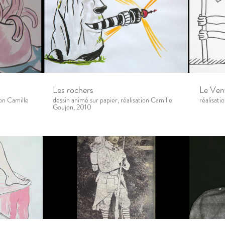
Les rochers
Le Ven
ion Camille
dessin animé sur papier, réalisation Camille
réalisat
Goujon, 2010