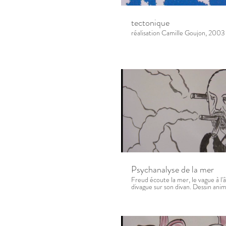
tectonique
réalisation Camille Goujon, 2003
Psychanalyse de la mer
Freud écoute la mer, le vague à l'
divague sur son divan. Dessin ani
papier, réalisation Camille Goujo
résidence d'artiste sur l'ïle d'Oues
Association Finis Terrae.