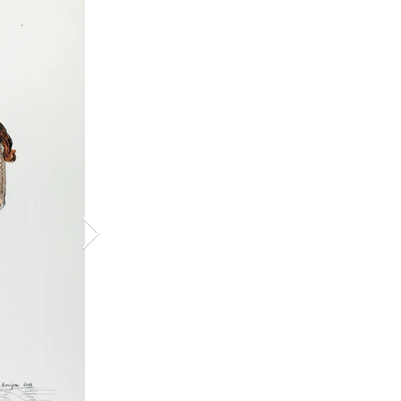
ations of 
others, or 
cal, and modern 
see mothers who 
eme, which is 
woman's life. 
d by a female 
s a taboo or 
mate experience 
question of 
pic, an 
both in terms of 
dically assisted 
 as an artist's 
 Procreation and 
ntertwined.

om my previous 
h revealed the 
 work. The desire 
y unconscious 