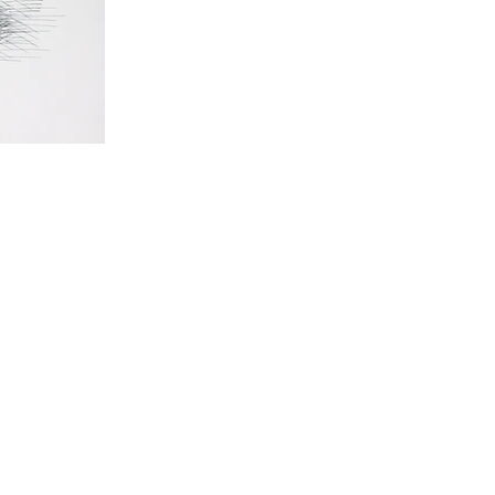
ealed and 
of motherhood 
 in all its 
 of the world, 
uction, 