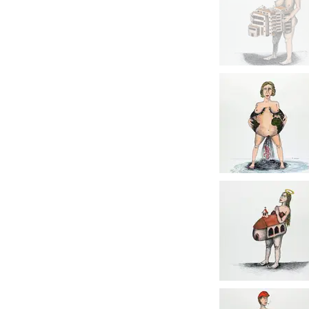
moderne.Il  est plus rare 
artistes aborder ce thème
la vie d'une femme. Parad
une artiste, la maternité 
dévalorisé.

Expérience de l'intime s'il
maternité est toujours bru
important du politique, ta
condition féminine que su
médicalement assisté…

J'ai vécu ma grossesse c
d'artiste en mon propre c
création se sont intimem
Loin de m'éloigner de ma
antérieur, cette naissance
tous les travaux précédent
maternité, auparavant inc
aujourd'hui révélé et assu
Pourtant la problématique
déjà clairement inscrite d
érotisme, origine du mond