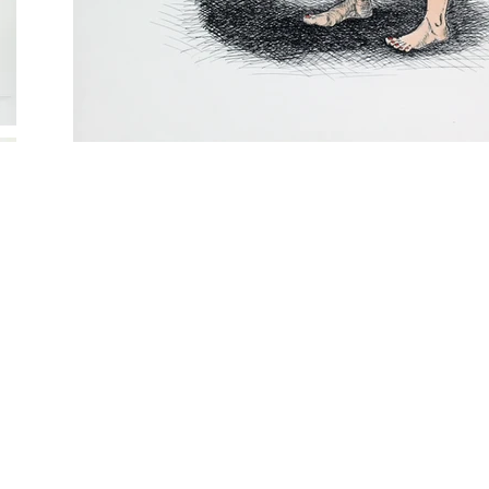
amorphosé.
and sublimated, is now rev
embraced. Yet the issue 
was already clearly inscribed
meanings: eroticism, origin
womb, fertilization, reprod
metamorphosed body.