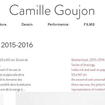
Camille Goujon
ture
Dessin
Performance
FILMS
, 2015-2016
n 50 x 60 cm. Encre de 
Motherhood, 2015-2016



Series of drawings,

l s'il en est, la 
Indian ink and wash on pape
t sculpturale de la 
50 x 60 cm

é le domaine des 
An ancestral and universal
ndité dans la statuaire 
there was one, the pictoria
ure de la vierge à 
representation of motherh
tions de femmes 
been the domain of men. 
 mère ne manquent pas 
of fertility in ancient and 
ique, classique et 
to paintings of the Virgin a