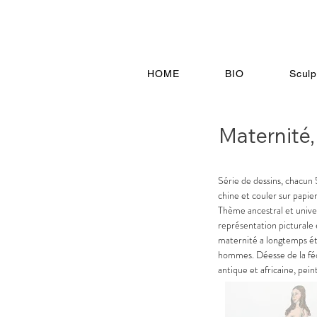
HOME
BIO
Sculp
Maternité
​​Série de dessins, chacu
chine et couler sur papier.
​Thème ancestral et universe
représentation picturale e
maternité a longtemps ét
hommes. Déesse de la féco
antique et africaine, peint
l'enfant... les représenta
enceintes, allaitante ou
dans l'histoire de l'art ant