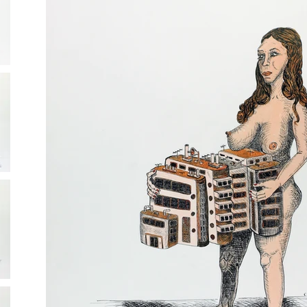
de voir des mères 
is no shortage of represent
 pourtant essentiel dans 
pregnant women, nursing m
oxalement, traité par 
mothers in ancient, classi
reste un sujet tabou ou 
art history. It is rarer to 
are artists address this th
 en est, la question de la 
nevertheless essential in a 
lante d'actualité, enjeu 
Paradoxically, when treate
nt sur la question de la 
artist, motherhood remain
r la reproduction 
devalued subject. An inti
if ever there was one, the 
omme une résidence 
motherhood is still a hot to
orps. Procréation et 
important political issue, 
ent mêlées.

the status of women and me
 démarche artistique 
reproduction...

 a révélé l'essence de 
I experienced my pregnancy
s. Le désir de 
residency in my own body.
onscient et sublimé, est 
creation were intimately i
mé.

Far from distancing me fr
 de la maternité était 
artistic approach, this birt
ans tous ses sens: 
essence of all my previous
e, matrice, fécondation, 
for motherhood, previousl