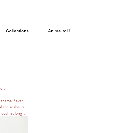
Collections
Anime-toi !
r,

 theme if ever 
l and sculptural 
ood has long 
From goddesses 
African statuary 
nd Child... there 