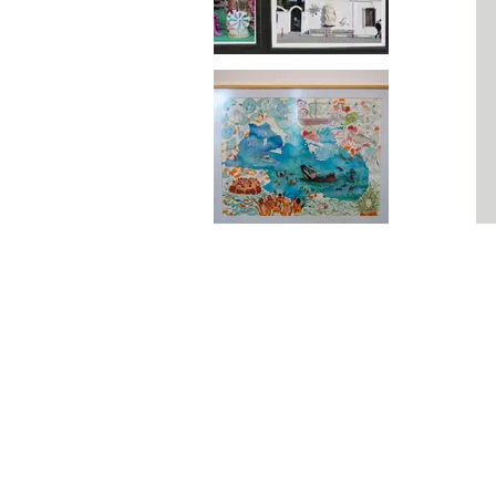
poursuivre à Marseille. Ce projet, intitulé « 
une biologie des migrations », a été exposé à
(Turquie) lors de l’exposition COALITION (2
proposée dans le cadre du 15e anniversair
référence pour l’art et l’écologie à Paris.

​La cité des phoques: Conférence Performée, 
Quel est le lien entre: les phoques, l'archéolo
Marseille, les micro-plastiques, les migrations,
Kebabs?

Dans cette conférence performée, l’artiste Ca
la véritable histoire de Marseille. Au-delà 
questionne sur ce que signifie être de
documents, vidéos de ses enquêtes de terra
témoignages scientifiques, l’artiste se joue
quiproquos, de la désinformation idéologique et
des enjeux écologiques et économiques e
démonte l’histoire, rembobine le film qui déc
phocéenne.