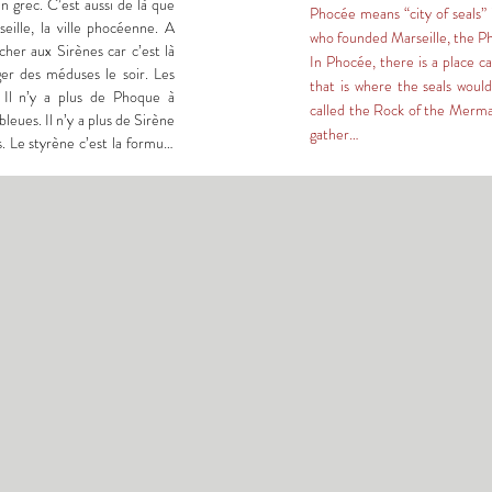
 grec. C’est aussi de là que 
Phocée means “city of seals” i
ille, la ville phocéenne. A 
who founded Marseille, the Pho
her aux Sirènes car c’est là 
In Phocée, there is a place c
r des méduses le soir. Les 
that is where the seals would
 Il n’y a plus de Phoque à 
called the Rock of the Mermai
eues. Il n’y a plus de Sirène 
gather

 Le styrène c’est la formule 
to eat jellyfish in the evenin
i peuplent la Méditerranée 
There are no more seals in Pho
ui étaient les principaux 
jellyfish. There are no more si
uir les colonies de touristes 
styrenes. Styrene is the 
de la mer bleue. La nuit, les 
microplastics that populate 
l’autre sens. Il y a 2600 ans 
the seals and turtles that were
ntenant on les appelle des 
jellyfish scare away the colo
s sacs plastiques, des marées 
sirènes.... de la brigade des 
from the other side of the blu
cross the sea in the other di
called conquerors; now they a
 et   Phocée-Foça (Turquie). 
amid plastic bags, oil spills, a
 2024 dans le cadre d’un 
sirens... from the border patrol
ionales Sciences et Cinéma 
Cross-residency between Mar
lm Festival (Turquie), elle  
(Turkey)

Foça, (Phocée) avant de les 