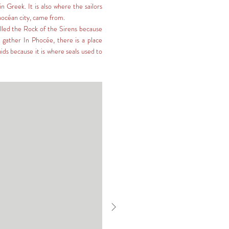
n Greek. It is also where the sailors 
céan city, came from.

alled the Rock of the Sirens because 
 gather In Phocée, there is a place 
ds because it is where seals used to 
g. Sailors mistook them for mermaids. 
cée. But the sea is invaded by blue 
rens either. But the sea is invaded by 
magic formula for plastic. The 
the Mediterranean have suffocated 
 the main predators of jellyfish. The 
nies of tourists who come on cruises 
e sea. At night, the jellyfish rafts 
rection. 2,600 years ago, they were 
re called migrants and left to drown 
nd jellyfish invasions, to the sound of 
.

seille (France) and Phocaea-Foça 