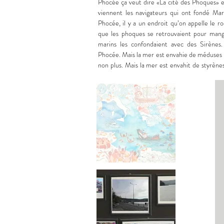
Phocée ça veut dire «La cité des Phoques» en
viennent les navigateurs qui ont fondé Marse
Phocée, il y a un endroit qu’on appelle le roc
que les phoques se retrouvaient pour mange
marins les confondaient avec des Sirènes.
Phocée. Mais la mer est envahie de méduses bl
non plus. Mais la mer est envahit de styrènes.
magique du plastique. Les micro-plastiques qu
ont étouffé les phoques et les tortues q
prédateurs des méduses. Les méduses font f
qui viennent en croisière de l’autre côté 
radeaux de la méduse traversent la mer dans 
ont les appelaient des conqué- rants, mai
migrants et on les laisse se noyer au milieu de
noires et des invasions de méduses, au son des 
frontières..

Résidence croisée entre Marseille ( France),
Lauréate de la bourse européenne EFFEA
partenariat entre les Rencontres Internat
(RISC) et le Foça International Archeology Fi
débute son enquête lors d’une résidence à 