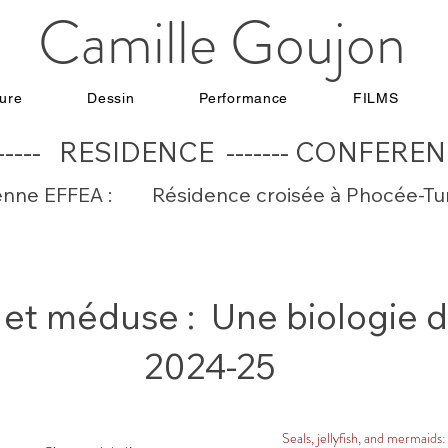
Camille Goujon
ture
Dessin
Performance
FILMS
------- RESIDENCE ------- CONFE
nne EFFEA : Résidence croisée à Phocée-Turq
 et méduse : Une biologie d
2024-25
Seals, jellyfish, and mermaids: